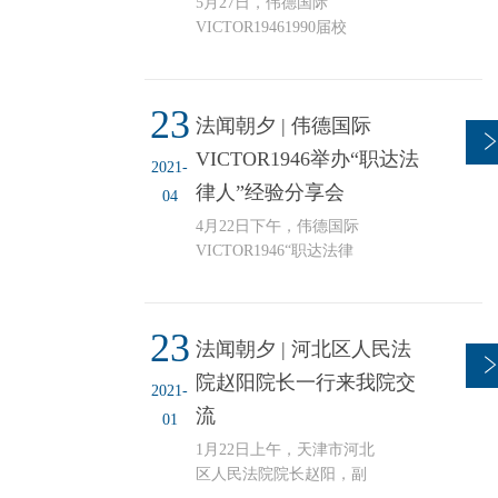
5月27日，伟德国际
中国共产党...
生导师陈忠林教授主讲。
VICTOR19461990届校
讲座由伟德国际
友、天津唯睿律师事务所
VICTOR1946院长郝磊主
主任袁宏伟做客我院校友
持。我校社科处副处长尚
讲坛。讲坛以“谈谈律师这
23
海涛、我院教授吴占英、
法闻朝夕 | 伟德国际
个职业”为主题，由院党委
天津君辉律师事务所律师
副书记鲁冰主持，辅导员
VICTOR1946举办“职达法
2021-
段威作与谈人。天津大学
曾鹏鹏及百余名本科生、
律人”经验分享会
伟德国际VICTOR1946黄
04
研究生参加活动。袁宏伟
云波博士、我院高丽丽博
主任结合《律师法》介绍
4月22日下午，伟德国际
士以及近120名学生参加了
了律师的基本内涵、与体
VICTOR1946“职达法律
本次讲座。郝磊院长...
制内职业的区别以及律师
人”经验分享会在模拟法庭
职业的基本特征。她谈
举行。院党委副书记鲁
到，律师职业追求呈现多
冰、学工办副主任张琳、
23
种面向：律师服务的专业
法闻朝夕 | 河北区人民法
研究生辅导员蔡雨婷、本
性、律师职业的公共性以
科生辅导员曾鹏鹏出席活
院赵阳院长一行来我院交
2021-
及商业上的成功。袁宏伟
动，近180名本科生和研究
流
主任给同学们提出了三点
01
生参加活动。分享会由徐
建议：第...
文涛同学主持。已考取北
1月22日上午，天津市河北
京市基层人民法院的2018
区人民法院院长赵阳，副
级法学硕士刘莹、王婷重