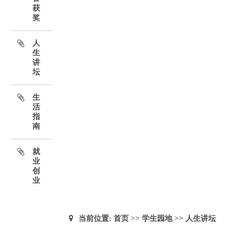
获
奖
人
生
讲
坛
生
活
指
南
就
业
创
业
当前位置:
首页
>>
学生园地
>>
人生讲坛